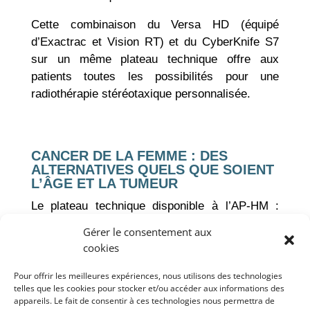
Cette combinaison du Versa HD (équipé
d’Exactrac et Vision RT) et du CyberKnife S7
sur un même plateau technique offre aux
patients toutes les possibilités pour une
radiothérapie stéréotaxique personnalisée.
CANCER DE LA FEMME : DES
ALTERNATIVES QUELS QUE SOIENT
L’ÂGE ET LA TUMEUR
Le plateau technique disponible à l’AP-HM :
Versa HD, Exatrac, Vision RT, tomothérapie,
Gérer le consentement aux
CyberKnife S7 ainsi que l’intrabeam, appareil
cookies
installé directement au cœur du bloc de
gynécologie, est le plateau le plus complet
Pour offrir les meilleures expériences, nous utilisons des technologies
telles que les cookies pour stocker et/ou accéder aux informations des
disponible actuellement pour proposer une
appareils. Le fait de consentir à ces technologies nous permettra de
radiothérapie ultra-personnalisée à chaque