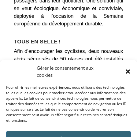
passagers dans leur quotidien. Une solution qui
se veut écologique, économique et conviviale,
déployée à l’occasion de la Semaine
européenne du développement durable.
TOUS EN SELLE !
Afin d’encourager les cyclistes, deux nouveaux
abris sécurisés de 50 places ont été installés
sur le site principal du CHU. D’autres seront
Gérer le consentement aux
installés prochainement sur les autres sites.
cookies
Le CHU de Reims a aussi développé deux
Pour offrir les meilleures expériences, nous utilisons des technologies
telles que les cookies pour stocker et/ou accéder aux informations des
dispositifs d’aide financière accessibles à
appareils. Le fait de consentir à ces technologies nous permettra de
l’ensemble des professionnels pour encourager
traiter des données telles que le comportement de navigation ou les ID
uniques sur ce site. Le fait de ne pas consentir ou de retirer son
ses professionnels à utiliser les mobilités
consentement peut avoir un effet négatif sur certaines caractéristiques
douces. Ces aides viennent en complément de
et fonctions.
celles proposées par le Grand Reims et de la
Ville de Reims pour l’achat d’un vélo électrique