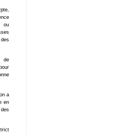
ypte,
ence
e ou
sses
e des
e de
pour
onne
on a
e en
 des
trict