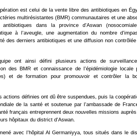
pération est celui de la vente libre des antibiotiques en Ég
ctéries multirésistantes (BMR) communautaires et une abs
 antibiotiques dans la province d’Aswan (nosocomial
utique à l’aveugle, une augmentation du nombre d’impa
ité des derniers antibiotiques et une diffusion non contrôlé
ipe ont ainsi défini plusieurs actions de surveillanc
fusion des BMR et connaissance de l’épidémiologie locale 
stes) et de formation pour promouvoir et contrôler la b
 actions définies ont dû être suspendues, puis la coopérati
ondiale de la santé et soutenue par l’ambassade de Franc
anté français entreprennent deux nouvelles missions auprès
urs hôpitaux du district d’Aswan.
l mené avec l’hôpital Al Germaniyya, tous situés dans le dis