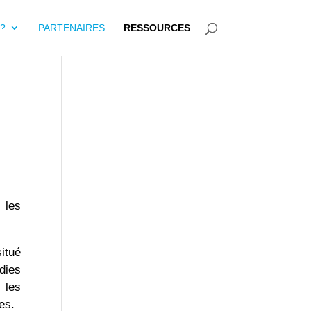
?
PARTENAIRES
RESSOURCES
 les
situé
dies
 les
es.