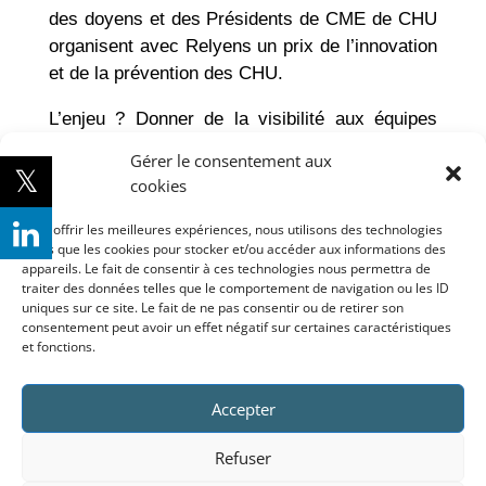
des doyens et des Présidents de CME de CHU
organisent avec Relyens un prix de l’innovation
et de la prévention des CHU.
L’enjeu ? Donner de la visibilité aux équipes
des CHU engagées dans des projets innovants
Gérer le consentement aux
de prévention auprès des pouvoirs publics et
cookies
accompagner ces équipes dans la mise en
œuvre des projets initiés.
Pour offrir les meilleures expériences, nous utilisons des technologies
telles que les cookies pour stocker et/ou accéder aux informations des
appareils. Le fait de consentir à ces technologies nous permettra de
Si vous souhaitez candidater, vous pouvez
traiter des données telles que le comportement de navigation ou les ID
déposer votre projet entre le 5 février et le 10
uniques sur ce site. Le fait de ne pas consentir ou de retirer son
avril 2024 pour une remise du prix au stand
consentement peut avoir un effet négatif sur certaines caractéristiques
et fonctions.
CHU de SANTEXPO le 22 mai 2024.
Téléchargez ici le dossier de candidature à
Accepter
transmettre au plus tard le 10 avril 2024 par e-
mail
Refuser