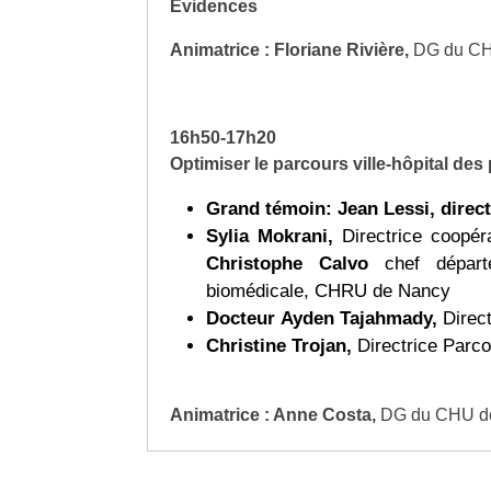
Evidences
Animatrice : Floriane Rivière,
DG du CHU
16h50-17h20
Optimiser le parcours ville-hôpital des
Grand témoin: Jean Lessi, direct
Sylia Mokrani,
Directrice coopéra
Christophe Calvo
chef départem
biomédicale, CHRU de Nancy
Docteur Ayden Tajahmady,
Direc
Christine Trojan,
Directrice Parc
Animatrice : Anne Costa,
DG du CHU de