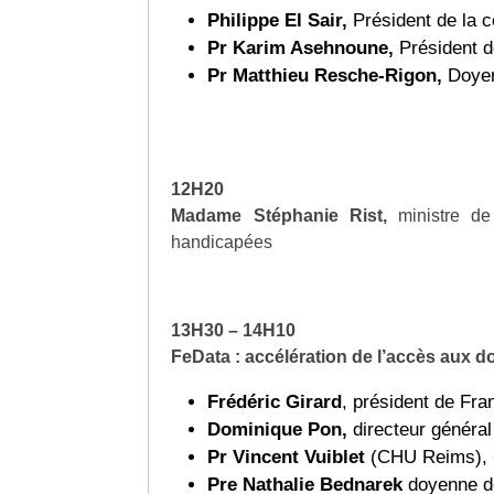
Philippe El Sair,
Président de la
Pr Karim Asehnoune,
Président 
Pr Matthieu Resche-Rigon,
Doyen 
12H20
Madame Stéphanie Rist
,
ministre d
handicapées
13H30 – 14H10
FeData : accélération de l’accès aux 
Frédéric Girard
, président de Fra
Dominique Pon,
directeur généra
Pr Vincent Vuiblet
(CHU Reims), 
Pre Nathalie Bednarek
doyenne d