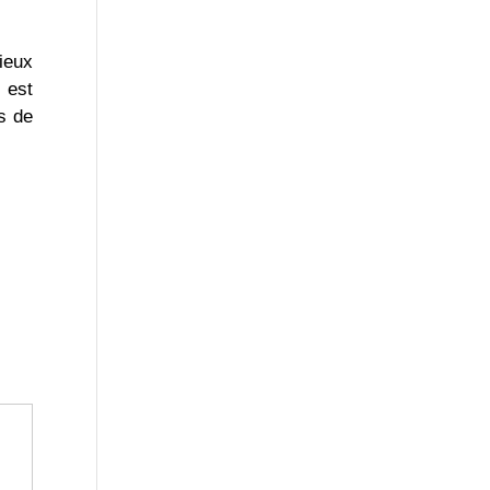
ieux
 est
s de