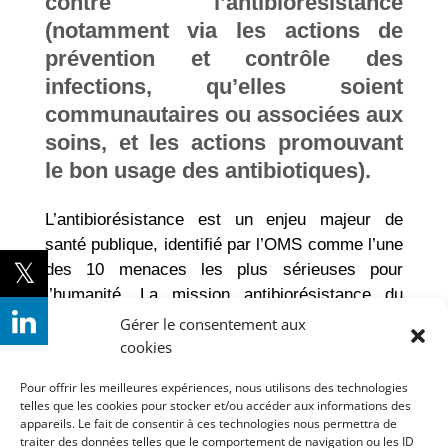
contre l’antibiorésistance
(notamment via les actions de
prévention et contrôle des
infections, qu’elles soient
communautaires ou associées aux
soins, et les actions promouvant
le bon usage des antibiotiques).
L’antibiorésistance est un enjeu majeur de
santé publique, identifié par l’OMS comme l’une
des 10 menaces les plus sérieuses pour
l’humanité. La mission antibiorésistance du
ministère des Solidarités et de la Santé assure
Gérer le consentement aux
la mise en œuvre des 40 actions proposées par
cookies
la feuille de route interministérielle pour la
Pour offrir les meilleures expériences, nous utilisons des technologies
maîtrise de l’antibiorésistance de 2016 ainsi du
telles que les cookies pour stocker et/ou accéder aux informations des
programme national d’actions de prévention des
appareils. Le fait de consentir à ces technologies nous permettra de
traiter des données telles que le comportement de navigation ou les ID
infections associées aux soins (PROPIAS).