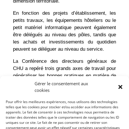
dimension territoriale.
En fonction des projets d’établissement, les
petits travaux, les équipements hôteliers ou le
petit matériel informatique peuvent également
être délégués au niveau des pôles, tandis que
les achats et investissements du quotidien
peuvent se déléguer au niveau du service.
La Conférence des directeurs généraux de
CHU a repéré trois grands axes de travail pour
généraliser les bonnes pratiques en matière de
délégation de gestion et de simplification du
Gérer le consentement aux
processus de décision dans les CHU :
cookies
Pour offrir les meilleures expériences, nous utilisons des technologies
des outils d’appui aux pôles pour lutter contre
telles que les cookies pour stocker et/ou accéder aux informations des
les irritants du quotidien ;
appareils. Le fait de consentir à ces technologies nous permettra de
la pratique des « délégations d’enveloppes »
traiter des données telles que le comportement de navigation ou les ID
uniques sur ce site. Le fait de ne pas consentir ou de retirer son
suivant des montants et des natures de
consentement peut avoir un effet négatif sur certaines caractéristiques