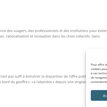
ce des usagers, des professionnels et des institutions pour éviter
ion, rationalisation et innovation dans les choix collectifs. Dans
Pour offrir 
cookies pour
à ces techn
 n’ont pas suffi à entraîner la disparition de l’offre publique de sant
de navigatio
« au bord du gouffre », « à l’abandon » depuis une vingtaine d’années. 
consentement
Ac