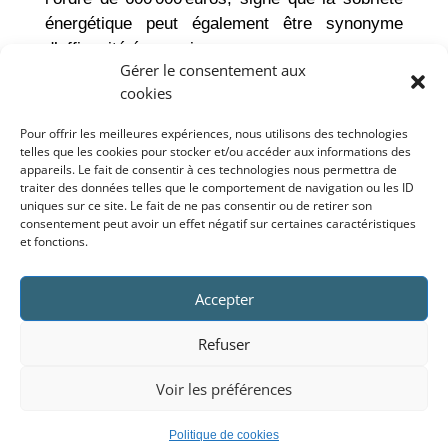
énergétique peut également être synonyme
d’efficacité économique.
Gérer le consentement aux
Le CHU de Caen Normandie étant en phase de
cookies
reconstruction, les futurs bâtiments seront eux
Pour offrir les meilleures expériences, nous utilisons des technologies
aussi raccordés au réseau de chaleur urbain
telles que les cookies pour stocker et/ou accéder aux informations des
Caen Nord.
appareils. Le fait de consentir à ces technologies nous permettra de
traiter des données telles que le comportement de navigation ou les ID
uniques sur ce site. Le fait de ne pas consentir ou de retirer son
Cette action s’inscrit dans la politique globale
consentement peut avoir un effet négatif sur certaines caractéristiques
du CHU de Caen Normandie visant à
et fonctions.
poursuivre le développement de sa démarche
environnementale, portée notamment par un
Accepter
axe dédié dans le nouveau projet
d’établissement, ainsi que diverses actions
Refuser
telles que la mise en place d’un plan de mobilité
durable.
Voir les préférences
Politique de cookies