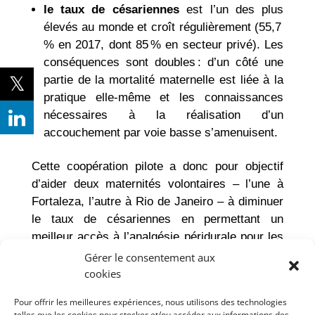
le taux de césariennes
est l’un des plus
élevés au monde et croît régulièrement (55,7
% en 2017, dont 85 % en secteur privé). Les
conséquences sont doubles : d’un côté une
partie de la mortalité maternelle est liée à la
pratique elle-même et les connaissances
nécessaires à la réalisation d’un
accouchement par voie basse s’amenuisent.
Cette coopération pilote a donc pour objectif
d’aider deux maternités volontaires – l’une à
Fortaleza, l’autre à Rio de Janeiro – à diminuer
le taux de césariennes en permettant un
meilleur accès à l’analgésie péridurale pour les
femmes enceintes. Elle ambitionne à terme
Gérer le consentement aux
d’avoir un impact national au Brésil, le but étant
cookies
de freiner la perte de compétence obstétricale
Pour offrir les meilleures expériences, nous utilisons des technologies
due au recours anormalement élevé et quasi
telles que les cookies pour stocker et/ou accéder aux informations des