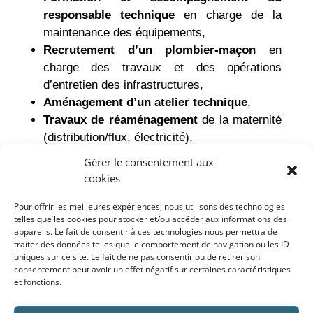
responsable technique
en charge de la
maintenance des équipements,
Recrutement d’un plombier-maçon
en
charge des travaux et des opérations
d’entretien des infrastructures,
Aménagement d’un atelier technique
,
Travaux de réaménagement
de la maternité
(distribution/flux, électricité),
Équipement de la maternité
et formation du
Gérer le consentement aux
personnel utilisateur et du responsable
cookies
technique,
Pour offrir les meilleures expériences, nous utilisons des technologies
Aménagement/réfection des
telles que les cookies pour stocker et/ou accéder aux informations des
aménagements
extérieurs de l’hôpital,
appareils. Le fait de consentir à ces technologies nous permettra de
Participation à l’amélioration
de
traiter des données telles que le comportement de navigation ou les ID
uniques sur ce site. Le fait de ne pas consentir ou de retirer son
l’organisation des soins et des techniques de
consentement peut avoir un effet négatif sur certaines caractéristiques
soin à la maternité,
et fonctions.
Formations complémentaires
pour les
soignants,