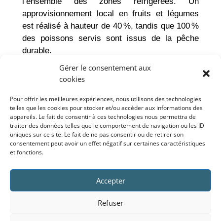
l’ensemble des zones réfrigérées. Un
approvisionnement local en fruits et légumes
est réalisé à hauteur de 40 %, tandis que 100 %
des poissons servis sont issus de la pêche
durable.
Gérer le consentement aux
cookies
DIVERSIFICATION DES REPAS
Pour offrir les meilleures expériences, nous utilisons des technologies
telles que les cookies pour stocker et/ou accéder aux informations des
La majorité des plats est conçue et cuisinée sur
appareils. Le fait de consentir à ces technologies nous permettra de
place ; les HCL disposent également de leur
traiter des données telles que le comportement de navigation ou les ID
uniques sur ce site. Le fait de ne pas consentir ou de retirer son
propre boulangerie. Depuis novembre 2021,
consentement peut avoir un effet négatif sur certaines caractéristiques
deux plats végétariens ont été ajoutés à la
et fonctions.
carte pour les patients de court séjour, ainsi
qu’un plat végétarien par semaine dans les
Accepter
selfs. Ces derniers proposent davantage de
produits labellisés et issus de l’agriculture
Refuser
biologique depuis mars 2022 ; d’ici à la fin de