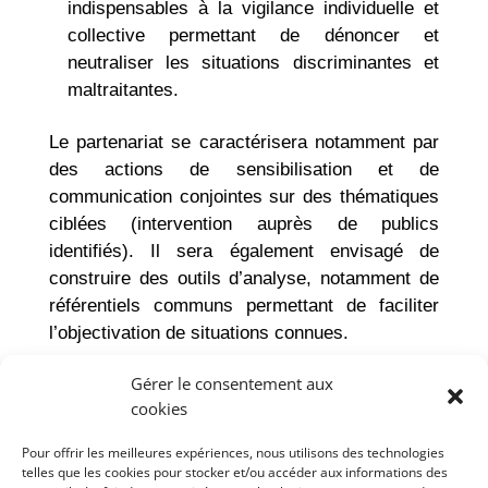
indispensables à la vigilance individuelle et
collective permettant de dénoncer et
neutraliser les situations discriminantes et
maltraitantes.
Le partenariat se caractérisera notamment par
des actions de sensibilisation et de
communication conjointes sur des thématiques
ciblées (intervention auprès de publics
identifiés). Il sera également envisagé de
construire des outils d’analyse, notamment de
référentiels communs permettant de faciliter
l’objectivation de situations connues.
Fortement engagés dans cette réflexion autour
Gérer le consentement aux
de la promotion de l’égalité femmes/hommes et
cookies
de la prévention des agissements sexistes,
Pour offrir les meilleures expériences, nous utilisons des technologies
certains CHU ont d’ores et déjà signé une
telles que les cookies pour stocker et/ou accéder aux informations des
convention avec l’association Donner des Elles