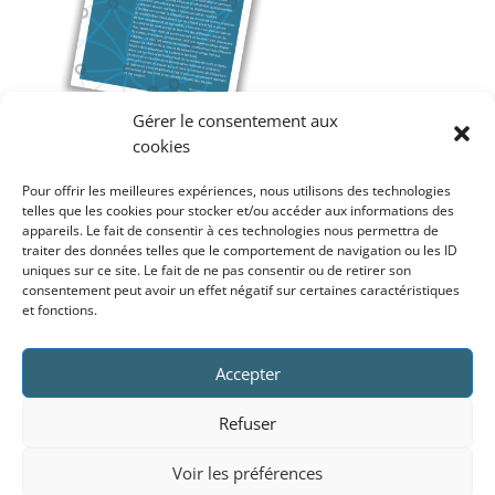
Gérer le consentement aux
cookies
SOMMAIRE
Pour offrir les meilleures expériences, nous utilisons des technologies
telles que les cookies pour stocker et/ou accéder aux informations des
Faisons confiance aux acteurs pour trouver
appareils. Le fait de consentir à ces technologies nous permettra de
les équilibres adaptés à chaque
traiter des données telles que le comportement de navigation ou les ID
uniques sur ce site. Le fait de ne pas consentir ou de retirer son
établissement
consentement peut avoir un effet négatif sur certaines caractéristiques
Un constat : des politiques de délégation de
et fonctions.
gestion largement avancées
Aller plus loin pour déléguer et simplifier
Accepter
La « boîte à outils » de la délégation de
gestion et de la simplification pour tous les
Refuser
CHU
Voir les préférences